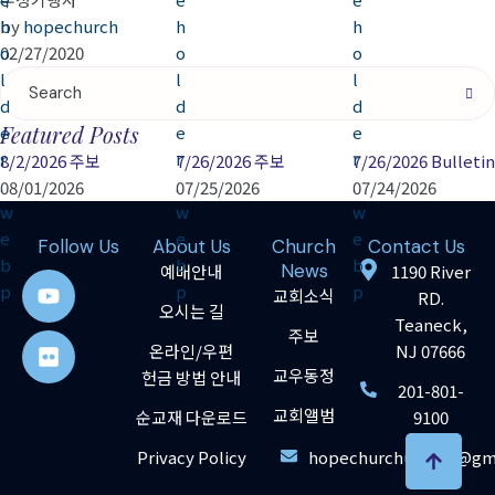
by 
hopechurch
02/27/2020
Featured Posts
8/2/2026 주보
7/26/2026 주보
7/26/2026 Bulletin
08/01/2026
07/25/2026
07/24/2026
Follow Us
About Us
Church
Contact Us
News
예배안내
1190 River
교회소식
RD.
오시는 길
Teaneck,
주보
온라인/우편
NJ 07666
교우동정
헌금 방법 안내
201-801-
교회앨범
순교재 다운로드
9100
Privacy Policy
hopechurchusa012@gm